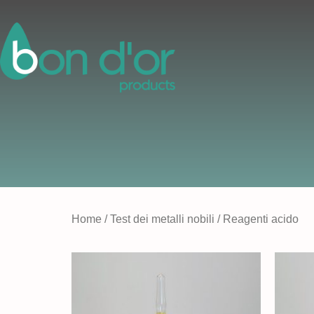
Home
/
Test dei metalli nobili
/ Reagenti acido