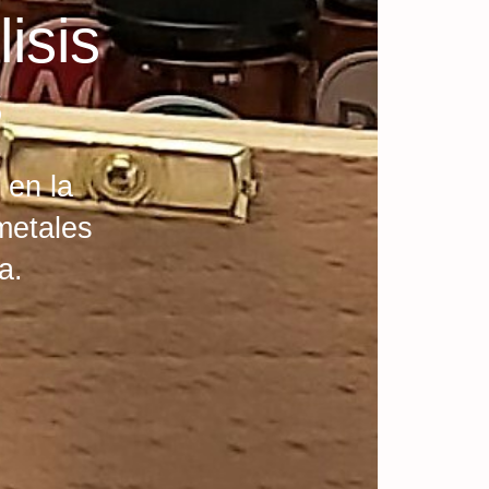
isis
s
 en la
 metales
a.