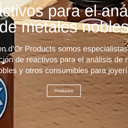
ctivos para el anál
de metales noble
n d'Or Products somos especialistas
ción de reactivos para el análisis de
obles y otros consumibles para joyerí
Productos