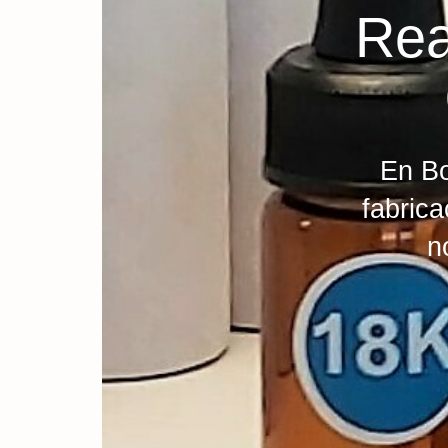
Rea
En Bo
fabrica
n